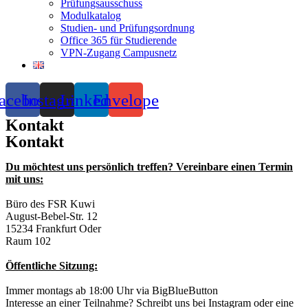
Prüfungsausschuss
Modulkatalog
Studien- und Prüfungsordnung
Office 365 für Studierende
VPN-Zugang Campusnetz
acebook
Instagram
Linkedin
Envelope
Kontakt
Kontakt
Du möchtest uns persönlich treffen? Vereinbare einen Termin
mit uns:
Büro des FSR Kuwi
August-Bebel-Str. 12
15234 Frankfurt Oder
Raum 102
Öffentliche Sitzung:
Immer montags ab 18:00 Uhr via BigBlueButton
Interesse an einer Teilnahme? Schreibt uns bei Instagram oder eine